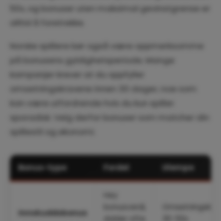
50x, og bonuser uten maksimal gevinstgrense er
alltid å foretrekke.
Norske spillere bør også være oppmerksomme
på bonusens gyldighetsperiode. Mange
kampanjer krever at du oppfyller
omsetningskravene innen 30 dager, noe som
kan være utfordrende hvis du kun spiller
sporadisk. Velg derfor bonuser som matcher din
spillestil og økonomi.
Bonus-type
Fordel
Ulempe
Høy
bonusverdi,
Omsetningskra
Innskuddsbonus
dobler ofte
30-50x