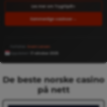
Les mer om TrygtSpill
▼
Norgesautomaten
→
Sammenlign casinoer
Vi vurderer hvert online casino etter strenge
kriterier: gyldig lisens fra Malta Gaming Authority
✍️
Forfatter:
Svein Larsen
(MGA) eller Curacao, verifisert kryptering, raske
Oppdatert:
17 oktober 2025
utbetalinger og transparent bonuspolicy. Vårt
mål er å sikre at du kan spille trygt på nett uten
bekymringer.
De beste norske casino
Alle casinoene på denne listen er personlig
testet av vårt norske redaksjonsteam, og vi
på nett
oppdaterer vurderingene månedlig for å
reflektere endringer i bransjen. Søker du casino
Norge med raske utbetalinger eller generøse