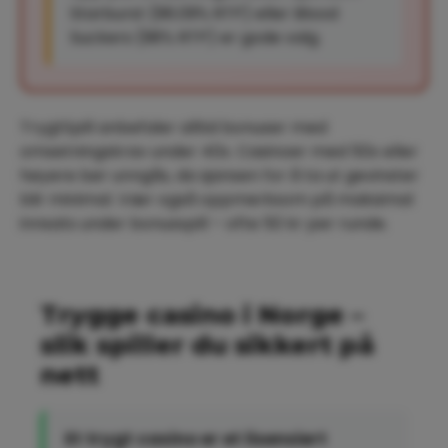
Starburst (96.09% RTP) eller Blood
Suckers (98% RTP) er gode valg.
TrygtSpill anbefaler alltid bonuser med
omsetningskrav under 40x. Casinoer med 50x eller
høyere bør unngås, da sjansen for å ta ut gevinster
blir minimal. Vær også oppmerksom på maksimal
innsats under bonusspill – ofte 50 kr per runde.
Trygge casino i Norge –
slik spiller du sikkert på
nett
Et trygt casino er et lisensiert