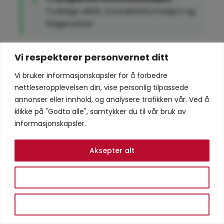
Tydelige vilkår, kontaktinformasjon og
klagerutiner
Vi respekterer personvernet ditt
Se vår guide til trygge norske
Vi bruker informasjonskapsler for å forbedre
casino
nettleseropplevelsen din, vise personlig tilpassede
annonser eller innhold, og analysere trafikken vår. Ved å
klikke på "Godta alle", samtykker du til vår bruk av
informasjonskapsler.
Norske casino med lisens
og SSL-kryptering
Aksepter alt
Tilpass
En casino-lisens er en offentlig
godkjenning som bekrefter at
operatøren følger spilleregler og
Avvis alt
sikkerhetsstandarder.