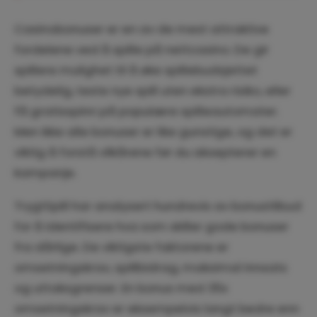
Casinobonuser er en av de mest attraktive
fordelene ved å spille på nettcasino. De gir
spillere mulighet til å øke spillebudsjettet
betydelig, teste nye spill uten ekstra risiko, eller
få gratisspinn på populære spilleautomater.
Men ikke alle bonuser er like gunstige, og det er
viktig å forstå vilkårene før du aksepterer en
kampanje.
TrygtSpill har analysert hundrevis av bonustilbud
for å identifisere hva som skiller gode bonuser
fra dårlige. De viktigste faktorene er
omsetningskrav, spillbidrag, maksimal innsats
og uttaksgrenser. En bonus med 35x
omsetningskrav er eksempelvis langt bedre enn