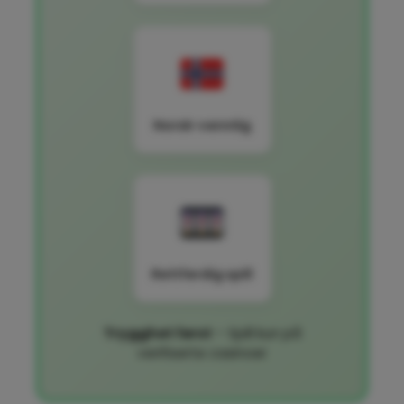
Norsk-vennlig
Rettferdig spill
Trygghet først
– Spill kun på
verifiserte casinoer