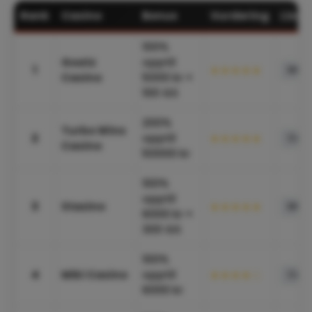
Rank
Casino
Bonus
Vurdering
Lisen
100%
Goatz
opptil
1
★★★★★
MGA
Casino
5000 kr +
100 GS
200%
Turbo Wins
2
opptil
★★★★★
Cur
Casino
50000 kr
100%
opptil
3
Staxino
★★★★★
MGA
6000 kr +
300 GS
100%
4
Miki Casino
opptil
★★★★☆
Cur
6000 kr