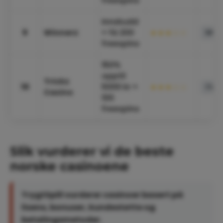
freespins
Innskudd
9
Winnerz
+ få 200
★★★☆☆
MGA
freespins
150%
opptil
Trickz
10
5000 kr +
★★★☆☆
Cur
Casino
100
freespins
Slik vurderer vi de beste
norske casinoene
TrygtSpill vurderer casinoer basert på
lisens, bonuser, kundestøtte og
betalingsmetoder.